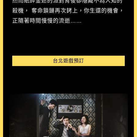
然而紙醉金迷的派對背後卻隱藏不為人知的
殺機， 奪命鎖鏈再次銬上，你生還的機會，
正隨著時間慢慢的流逝……
台北遊戲預訂