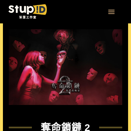
跳
至
主
團體 | 企業方案
要
內
容
奪命鎖鏈 2