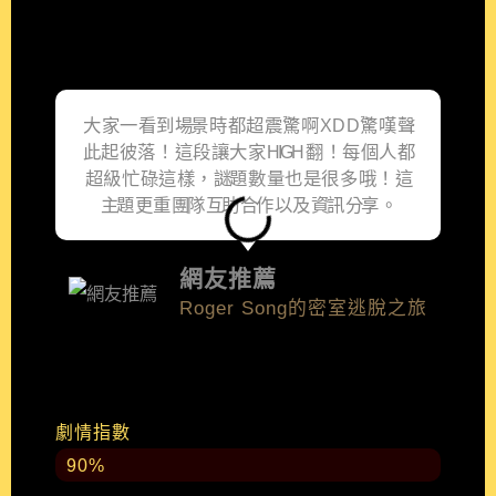
大 家 一 看 到 場景 時 都 超 震 驚 啊 X D D 驚 嘆 聲
此 起 彼 落 ！ 這 段 讓 大 家 HIGH 翻 ！ 每 個 人 都
超 級 忙 碌 這 樣 ， 謎題 數 量 也 是 很 多 哦 ！ 這
主題 更 重 團隊 互助 合作 以 及 資訊 分享 。
網友推薦
Roger Song的密室逃脫之旅
劇情指數
90%