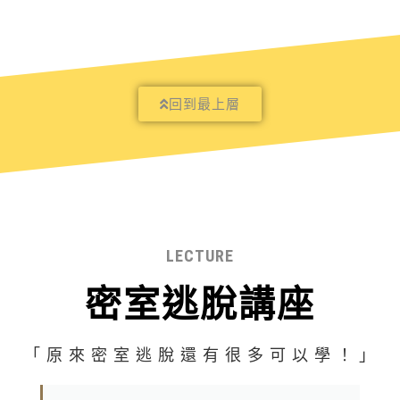
回到最上層
LECTURE
密室逃脫講座
「 原 來 密 室 逃 脫 還 有 很 多 可 以 學 ！ 」