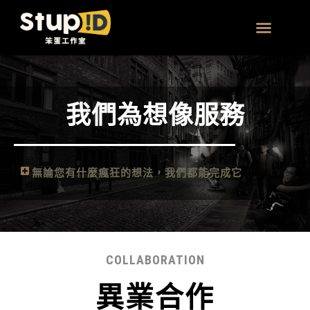
跳
至
主
團體 | 企業方案
要
內
我們為想像服務
容
無論您有什麼瘋狂的想法，我們都能完成它
COLLABORATION
異業合作