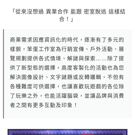
「從來沒想過 異業合作 能跟 密室脫逃 這樣結
合！」
商 業 需 求 因 應 資 訊 化 的 時 代 ， 逐 漸 有 了 多 元 的
樣 貌 ， 笨 蛋 工 作 室 為 行 銷 宣 傳 、 戶 外 活 動 、 展
覽 規 劃 提 供 各 式 情 境 、 解 謎 與 探 索 … … 除 了 提
供 了 新 型 態 的 選 擇 ， 高 度 客 製 化 的 活 動 也 為 您
解 決 圖 像 設 計 、 文 字 謎 題 或 反 轉 邏 輯 ， 不 但 有
各 種 難 度 可 供 選 擇 ， 也 讓 喜 歡 玩 遊 戲 的 各 位 除
了 玩 樂 之 外 ， 也 能 活 躍 腦 袋 ， 並 讓 品 牌 與 消 費
者 之 間 有 更 多 互 動 及 印 象 ！