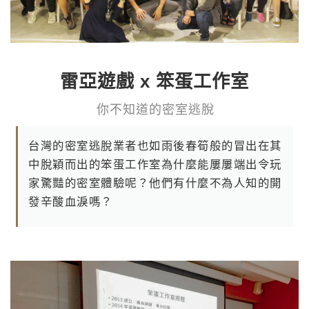
雷亞遊戲 x 笨蛋工作室
你 不 知 道 的 密 室 逃 脫
台灣的密室逃脫業者也如雨後春筍般的冒出在其
中脫穎而出的笨蛋工作室為什麼能屢屢端出令玩
家驚豔的密室體驗呢？他們有什麼不為人知的開
發辛酸血淚嗎？