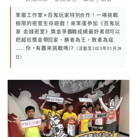
笨 蛋 工 作 室 ⨯ 百 鬼 玩 家 特 別合 作 ！ 一 場 挑 戰
極 限 的 密 室 生 存 遊 戲 ！ 來 笨 蛋 參 加 《 百 鬼 玩
家 · 金 錢 密 室 》 獎 金 爭 霸戰 成 績 最 好 者 就可 以
把 超 狂 獎 金 帶回 家 ， 勝 者 為 王 ， 敗 者 為 寇
…… 你 ，有 膽 來 挑 戰 嗎 ! ?
（ 活 動 至 2 02 3 年 0 1 月 29
日 ）