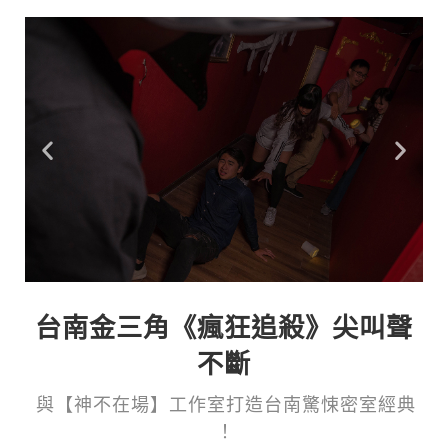
台南金三角《瘋狂追殺》尖叫聲
不斷
與 【 神 不 在 場 】 工 作 室 打 造 台 南 驚 悚 密 室 經 典
！