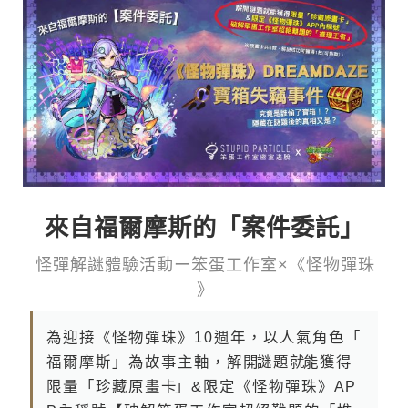
來自福爾摩斯的「案件委託」
怪 彈 解 謎 體 驗 活 動 ー 笨 蛋 工 作 室 × 《 怪 物 彈 珠
》
為 迎 接 《 怪 物 彈 珠 》 1 0 週 年 ， 以 人 氣 角 色 「
福 爾 摩 斯 」 為 故 事 主 軸 ， 解 開謎 題 就能 獲 得
限 量 「 珍 藏 原 畫 卡」 & 限 定 《 怪 物 彈 珠 》 A P