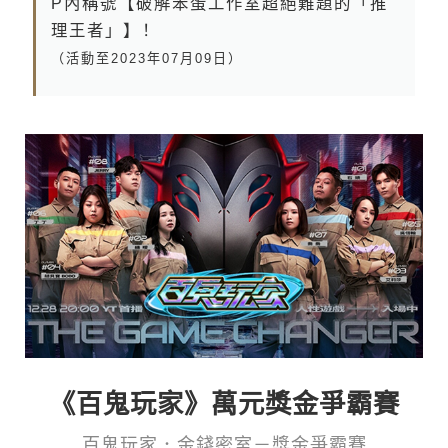
P 內 稱 號 【 破 解 笨 蛋 工 作 室 超 絕 難 題 的 「 推
理 王 者 」 】！
（ 活 動 至 2 0 2 3 年 0 7 月 0 9 日 ）
《百鬼玩家》萬元獎金爭霸賽
百鬼玩家．金錢密室－獎金爭霸賽