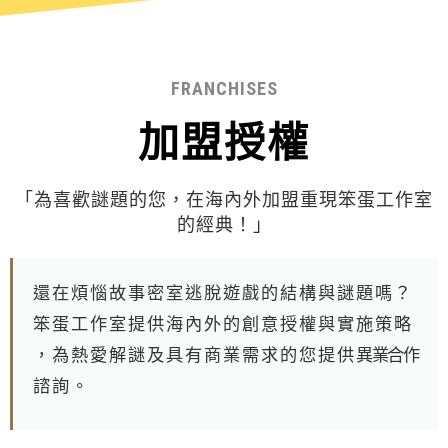
FRANCHISES
加盟授權
「為喜歡謎題的您，在海內外加盟重現笨蛋工作室
的經典！」
還 在 煩 惱 故 事 密 室 逃 脫 遊 戲 的 結 構 與 謎 題 嗎 ？
笨 蛋 工 作 室 提 供 海 內 外 的 創 意 授 權 與 實 施 策 略
， 為 熱 愛 解 謎 及 具 有 商 業 需 求 的 您 提 供 異業合作
諮 詢 。