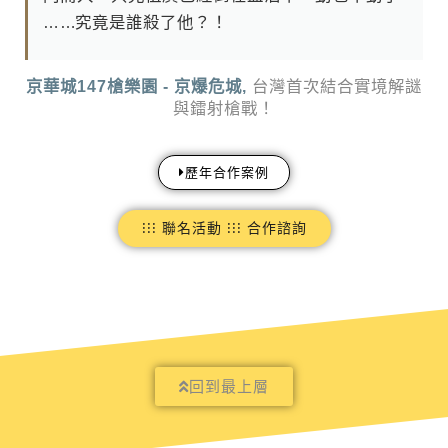
… …究 竟 是 誰 殺 了 他 ？ ！
京華城147槍樂園 - 京爆危城,
台灣首次結合實境解謎
與鐳射槍戰！
歷年合作案例
⁝⁝⁝ 聯名活動 ⁝⁝⁝ 合作諮詢
回到最上層