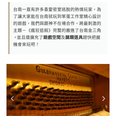
台 南 一 直 有 許 多 喜 愛 密 室 逃 脫 的 熱 情 玩 家 ， 為
了 讓 大 家 能 在 台 南 就 玩 到 笨 蛋 工 作 室 精 心 設 計
的 遊 戲 ， 我 們 與 跟 神 不 在 場 合 作 ， 將 最 刺 激 的
主 題 － 《 瘋 狂 追 殺 》 完 整 的 搬 進 了 台 南 金 三 角
。並 且 還 擴 充 了
遊 戲 空 間
及
謎 題 道 具
趕 快 把 握
機 會 來 玩 吧 ！