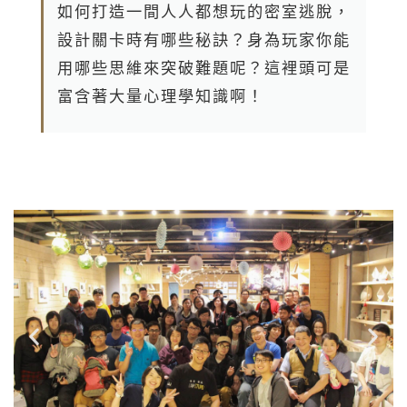
如 何 打 造 一 間 人 人 都 想 玩 的 密 室 逃 脫 ，
設 計 關 卡 時 有 哪 些 秘 訣 ？ 身 為 玩 家 你 能
用 哪 些 思 維 來 突 破 難 題 呢 ？ 這 裡 頭 可 是
富 含 著 大 量 心 理 學 知 識 啊 ！