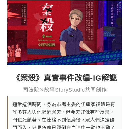
《案殺》真實事件改編-IG解謎
司 法 院 ⨯ 故 事 S t o r y S t u d i o 共 同 創 作
通 常 這 個 時 間 ， 身 為 市 場 主 委 的 伍 廣 家 裡 總 是 有
許 多 客 人 與 他 喝 酒 聊 天， 但 今 天 好 像 有 些 反 常 ，
門 也 死 鎖 著 。 在 連 絡 不 到 伍 廣 後 ，眾 人 們 決 定 破
門 而 入 ， 只 見 伍 廣 已 經 倒 在 血 泊 中 一 動 也 不 動 了