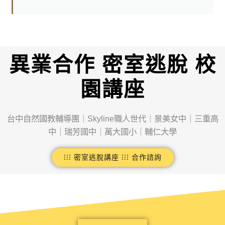
異業合作 密室逃脫 校
園講座
台中自然國教輔導團｜Skyline職人世代｜景美女中｜三重高
中｜瑞芳國中｜萬大國小｜輔仁大學
⁝⁝⁝ 密室逃脫講座 ⁝⁝⁝ 合作諮詢