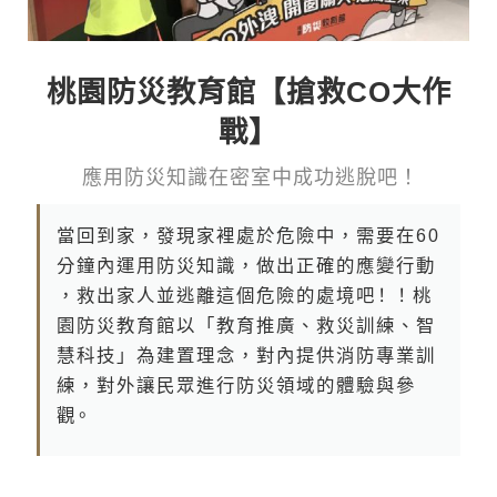
桃園防災教育館【搶救CO大作
戰】
應 用 防 災 知 識 在 密 室 中 成 功 逃 脫 吧 ！
當 回 到 家 ， 發 現 家 裡 處 於 危 險 中 ， 需 要 在 6 0
分 鐘 內 運 用 防 災 知 識 ， 做 出 正 確 的 應 變 行 動
， 救 出 家 人 並 逃 離 這 個 危 險 的 處 境 吧！ ！ 桃
園 防 災 教 育 館 以 「 教 育 推 廣 、 救 災 訓 練 、 智
慧 科 技 」 為 建 置 理 念 ， 對 內 提 供 消 防 專 業 訓
練 ， 對 外 讓 民 眾 進 行 防 災 領 域 的 體 驗 與 參
觀。