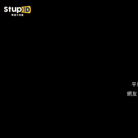
跳
至
主
要
內
容
平
網友