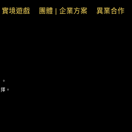
實境遊戲
團體 | 企業方案
異業合作
 。
選擇。