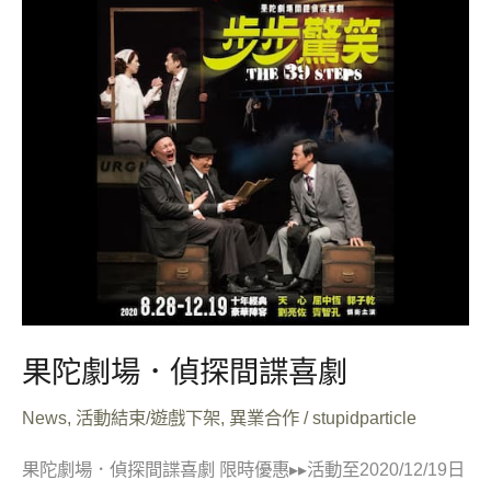
偵
探
間
諜
喜
劇
果陀劇場．偵探間諜喜劇
News
,
活動結束/遊戲下架
,
異業合作
/
stupidparticle
果陀劇場．偵探間諜喜劇 限時優惠▸▸活動至2020/12/19日