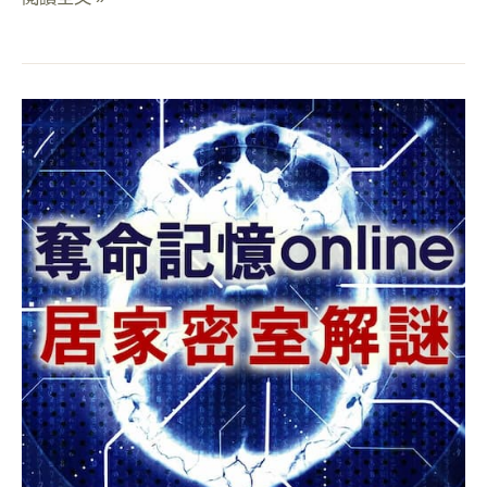
【
遠
端
密
室
】
Online
線
上
密
室
逃