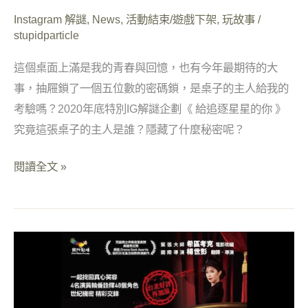
Instagram 解謎
,
News
,
活動結束/遊戲下架
,
玩故事
/
stupidparticle
這個桌面上滿是我的青春與回憶，也有今年最期待的大
事，抽屜鎖了一個五位數的密碼鎖，是桌子的主人給我的
考驗嗎？2020年底特別IG解謎企劃《 給追逐星星的你 》
究竟這張桌子的主人是誰？隱藏了什麼秘密呢？
閱讀全文 »
果
陀
劇
場．