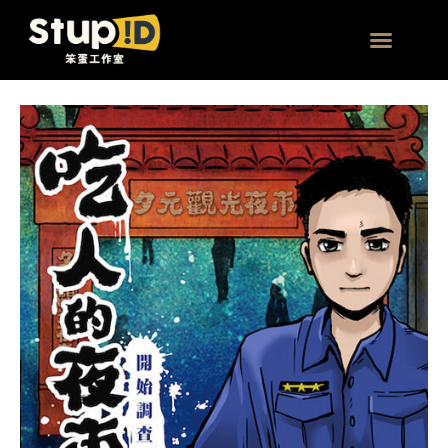
跳
文
至
章
主
分
團體 | 企業方案
要
頁
Instagram
內
圖
容
文
故
事
解
謎
【
吃
人
的