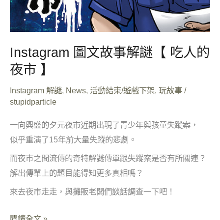
夜
市
】
Instagram 圖文故事解謎【 吃人的
夜市 】
Instagram 解謎
,
News
,
活動結束/遊戲下架
,
玩故事
/
stupidparticle
一向興盛的夕元夜市近期出現了青少年與孩童失蹤案，
似乎重演了15年前大量失蹤的悲劇。
而夜市之間流傳的奇特解謎傳單跟失蹤案是否有所關連？
解出傳單上的題目能得知更多真相嗎？
來去夜市走走，與攤販老闆們談話調查一下吧！
閱讀全文 »