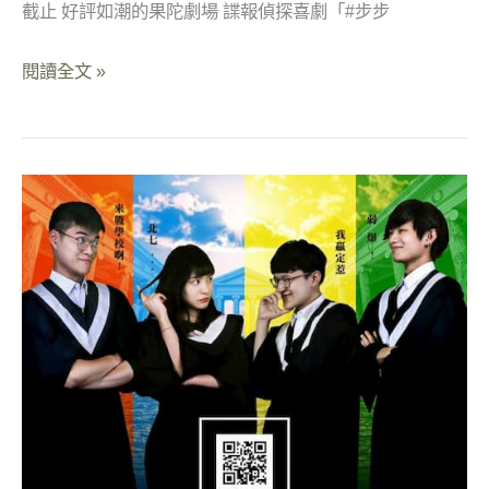
截止 好評如潮的果陀劇場 諜報偵探喜劇「#步步
閱讀全文 »
【第
二
屆】
密
室
逃
脫
校
園
生