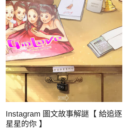
文
故
事
解
謎
【
給
追
逐
星
星
的
你
Instagram 圖文故事解謎【 給追逐
】
星星的你 】