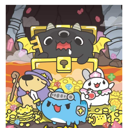
咖
波
與
飢
餓
迷
宮
飢
餓
魔
王
的
覺
醒⁠｜