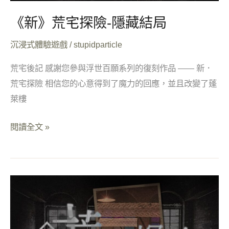
局
《新》荒宅探險-隱藏結局
沉浸式體驗遊戲
/
stupidparticle
荒宅後記 感謝您參與浮世百願系列的復刻作品 —— 新．
荒宅探險 相信您的心意得到了魔力的回應，並且改變了蓬
萊樓
閱讀全文 »
《新》
荒
宅
探