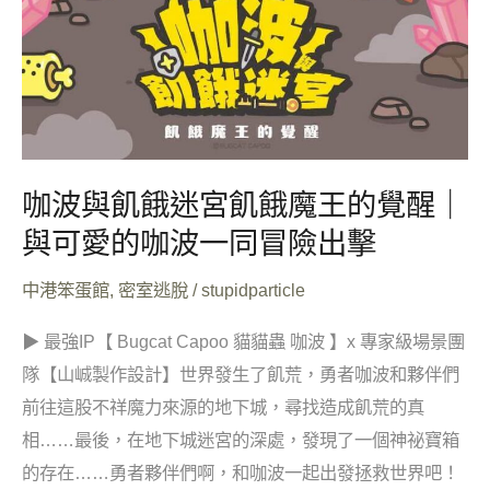
與
可
愛
的
咖
波
咖波與飢餓迷宮飢餓魔王的覺醒⁠｜
一
同
與可愛的咖波一同冒險出擊
冒
中港笨蛋館
,
密室逃脫
/
stupidparticle
險
出
▶ 最強IP【 Bugcat Capoo 貓貓蟲 咖波 】x 專家級場景團
擊
隊【山峸製作設計】世界發生了飢荒，勇者咖波和夥伴們
前往這股不祥魔力來源的地下城，尋找造成飢荒的真
相……最後，在地下城迷宮的深處，發現了一個神祕寶箱
的存在……勇者夥伴們啊，和咖波一起出發拯救世界吧！