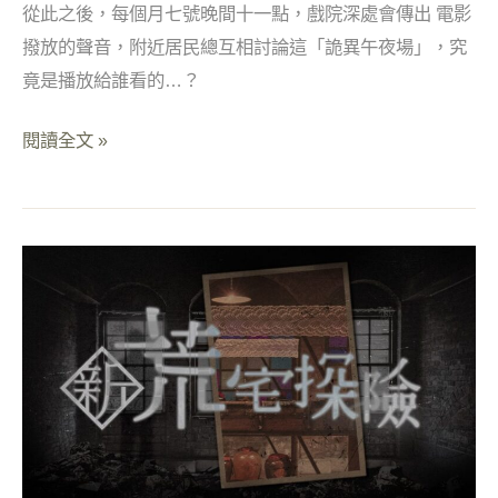
從此之後，每個月七號晚間十一點，戲院深處會傳出 電影
撥放的聲音，附近居民總互相討論這「詭異午夜場」，究
竟是播放給誰看的…？
閱讀全文 »
《新》
荒
宅
探
險-
隱
藏
結