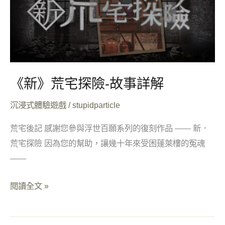
險-
故
事
詳
解
《新》荒宅探險-故事詳解
沉浸式體驗遊戲
/
stupidparticle
荒宅後記 感謝您參與浮世百願系列的復刻作品 —— 新．
荒宅探險 因為您的幫助，讓幾十年來受困蓬萊樓的冤魂
——
閱讀全文 »