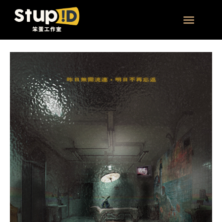
跳
文
至
章
主
分
團體 | 企業方案
要
頁
昨
內
日
容
病
房
｜
沉
浸
式
互
動
劇