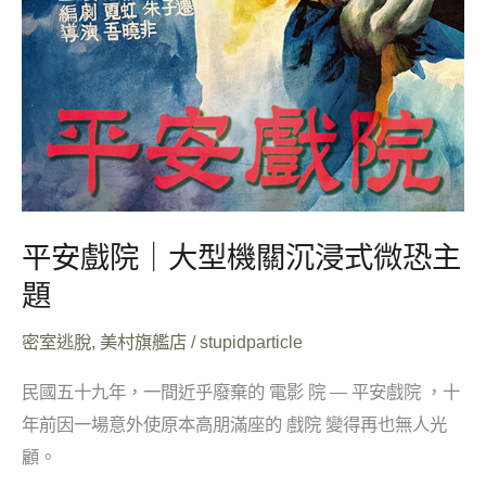
恐
主
題
平安戲院｜大型機關沉浸式微恐主
題
密室逃脫
,
美村旗艦店
/
stupidparticle
民國五十九年，一間近乎廢棄的 電影 院 — 平安戲院 ，十
年前因一場意外使原本高朋滿座的 戲院 變得再也無人光
顧。