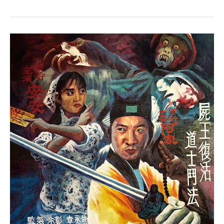
平
安
戲
院
｜
大
型
機
關
沉
浸
式
微