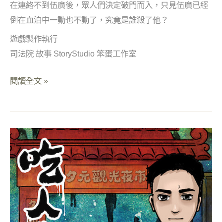
在連絡不到伍廣後，眾人們決定破門而入，只見伍廣已經
倒在血泊中一動也不動了，究竟是誰殺了他？
遊戲製作執行
司法院 故事 StoryStudio 笨蛋工作室
閱讀全文 »
Instagram
圖
文
故
事
解