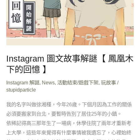
凰
木
下
的
回
憶
Instagram 圖文故事解謎【 鳳凰木
】
下的回憶 】
Instagram 解謎
,
News
,
活動結束/遊戲下架
,
玩故事
/
stupidparticle
我的名字叫做徐湘槿，今年26歲。下個月因為工作的關係
必須要搬家到台北，要暫時告別了居住25年的小鎮。
依稀記得高三那年生了一場病，休學住院了兩年才重新考
上大學，這些年來覺得有什麼事情被我遺忘了，心裡始終