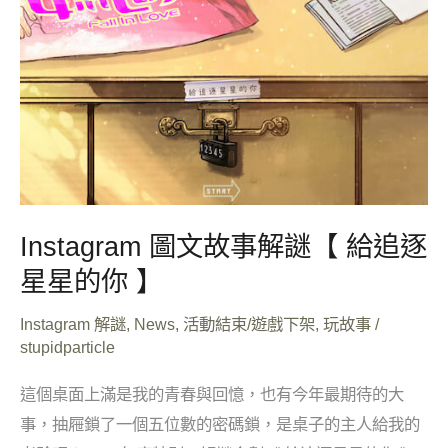
【
給
追
逐
星
星
的
你
Instagram 圖文故事解謎【 給追逐
】
星星的你 】
Instagram 解謎
,
News
,
活動結束/遊戲下架
,
玩故事
/
stupidparticle
這個桌面上滿是我的青春與回憶，也有今年最期待的大
事，抽屜鎖了一個五位數的密碼鎖，是桌子的主人給我的