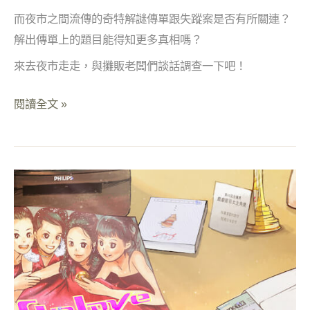
而夜市之間流傳的奇特解謎傳單跟失蹤案是否有所關連？
解出傳單上的題目能得知更多真相嗎？
來去夜市走走，與攤販老闆們談話調查一下吧！
閱讀全文 »
Instagram
圖
文
故
事
解
謎