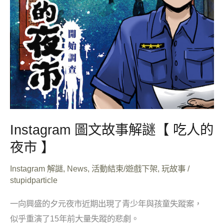
謎
【
吃
人
的
夜
市
】
Instagram 圖文故事解謎【 吃人的
夜市 】
Instagram 解謎
,
News
,
活動結束/遊戲下架
,
玩故事
/
stupidparticle
一向興盛的夕元夜市近期出現了青少年與孩童失蹤案，
似乎重演了15年前大量失蹤的悲劇。