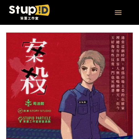
跳
至
主
團體 | 企業方案
要
Instagram
內
圖
容
文
故
事
解
謎
【
案
殺
】