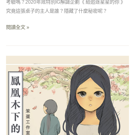
考驗嗎？2020年底特別IG解謎企劃《 給追逐星星的你 》
究竟這張桌子的主人是誰？隱藏了什麼秘密呢？
閱讀全文 »
Instagram
圖
文
故
事
解
謎
【
鳳