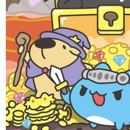
魔
王
的
覺
醒⁠｜
與
可
愛
的
咖
波
一
同
冒