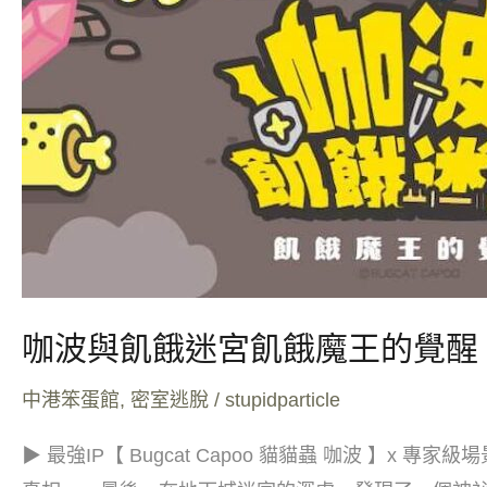
險
出
擊
咖波與飢餓迷宮飢餓魔王的覺醒
中港笨蛋館
,
密室逃脫
/
stupidparticle
▶ 最強IP【 Bugcat Capoo 貓貓蟲 咖波