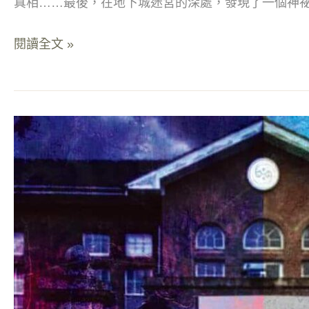
真相……最後，在地下城迷宮的深處，發現了一個神
閱讀全文 »
入
學
式
｜
日
式
校
園
微