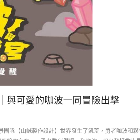
⁠｜與可愛的咖波一同冒險出擊
 】x 專家級場景團隊【山峸製作設計】世界發生了飢荒，勇者