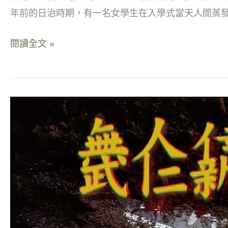
年前的日治時期，有一名女學生在入學式當天人間蒸
閱讀全文 »
武
仁
新
村
｜
你
能
倖