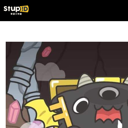
跳
文
至
章
主
分
要
頁
內
咖
容
波
與
飢
餓
迷
宮
飢
餓