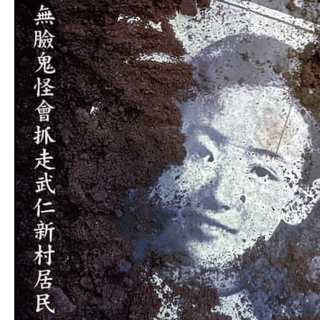
存
嗎？
重
金
打
造
台
中
超
大
型
眷
村