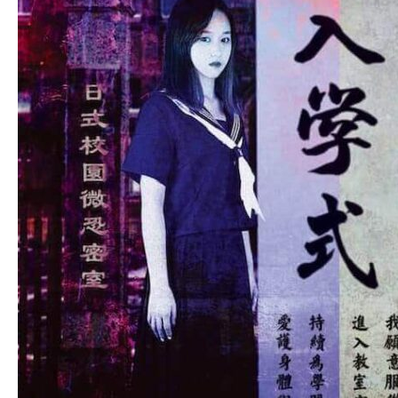
恐
密
室