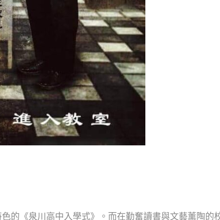
特色的《泉川高中入學式》。而在勤奮讀書與文藝薰陶的