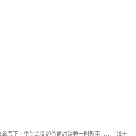
校風底下，學生之間卻偷偷討論著一則軼事……「幾十