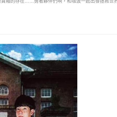
祕寶箱的存在……勇者夥伴們啊，和咖波一起出發拯救世