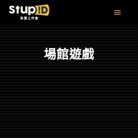
跳
至
主
團體 | 企業方案
要
內
場館遊戲
容