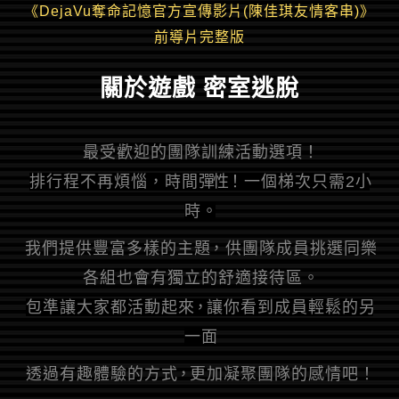
《DejaVu奪命記憶官方宣傳影片(陳佳琪友情客串)》
前導片完整版
關於遊戲
密室逃脫
最 受 歡 迎 的 團 隊 訓 練 活 動 選 項 ！
排 行 程 不 再 煩 惱 ， 時 間 彈性！ 一 個 梯 次 只 需 2 小
時 。
我 們 提 供 豐 富 多 樣 的 主 題， 供 團 隊 成 員 挑 選 同 樂
各 組 也 會 有 獨 立 的 舒 適 接 待 區 。
包 準 讓 大 家 都 活 動 起 來，讓 你 看 到 成 員 輕 鬆 的 另
一 面
透 過 有 趣 體 驗 的 方 式，更 加 凝 聚 團 隊 的 感 情 吧 ！