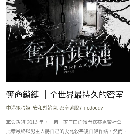
久
的
密
室
奪命鎖鏈 ｜全世界最持久的密室
中港笨蛋館
,
安和創始店
,
密室逃脫
/
hrpdoggy
奪命鎖鏈 2013 年，一樁一家三口的滅門慘案震驚社會，
此案最終以男主人將自己的妻兒殺害後自殺作結。然而，