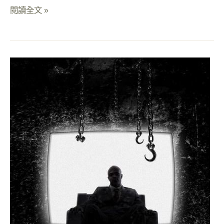
閱讀全文 »
奪
命
鎖
鏈
2
｜
考
驗
團
隊
合