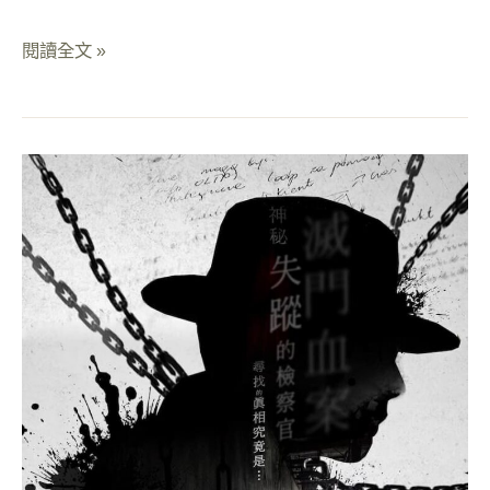
閱讀全文 »
奪
命
鎖
鏈
｜
全
世
界
最
持