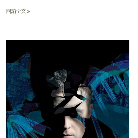
閱讀全文 »
奪
命
記
憶
｜
經
典
機
關
密
室