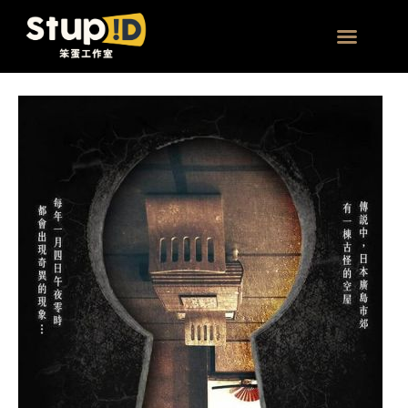
跳
文
至
章
主
分
團體 | 企業方案
要
頁
顛
內
倒
容
の
室
｜
夢
幻
顛
倒
空
間