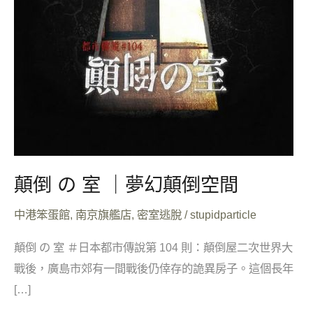
顛倒 の 室 ｜夢幻顛倒空間
中港笨蛋館
,
南京旗艦店
,
密室逃脫
/
stupidparticle
顛倒 の 室 ＃日本都市傳說第 104 則：顛倒屋二次世界大
戰後，廣島市郊有一間戰後仍倖存的詭異房子。這個長年
[…]