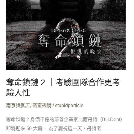
作
更
考
驗
人
性
奪命鎖鏈 2 ｜考驗團隊合作更考
驗人性
南京旗艦店
,
密室逃脫
/
stupidparticle
奪命鎖鏈 2 身價千億的慈善企業家比爾丹特（Bill.Dent）
即將迎來 50 大壽， 為了慶祝這一天，丹特宅